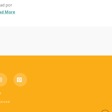
dad por
ad More
e
Instagram
Pinterest
Y
eserved