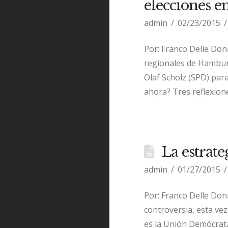
elecciones 
admin
02/23/2015
Por: Franco Delle Donn
regionales de Hamburg
Olaf Scholz (SPD) para
ahora? Tres reflexione
La estrat
admin
01/27/2015
Por: Franco Delle Do
controversia, esta ve
es la Unión Demócrata