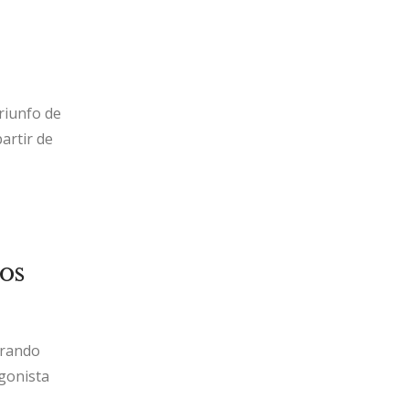
riunfo de
artir de
os
erando
agonista