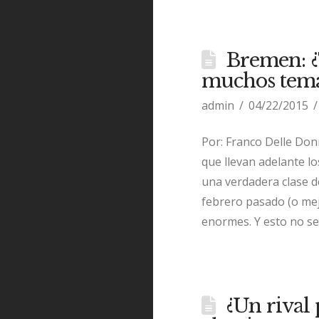
Bremen: ¿
muchos tema
admin
04/22/2015
Por: Franco Delle Don
que llevan adelante l
una verdadera clase d
febrero pasado (o mej
enormes. Y esto no se 
¿Un rival 