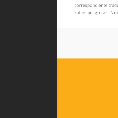
correspondiente traduc
robos peligrosos. Nro