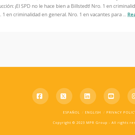
ción: ¡El SPD no le hace bien a Billstedt! Nro. 1 en criminali
. 1 en criminalidad en general. Nro. 1 en vacantes para …
Re
Facebook
X
LinkedIn
YouTub
ESPAÑOL
ENGLISH
PRIVACY POLIC
Copyright © 2023 MPR Group - All rights r