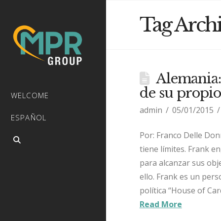
Tag Arch
Alemania:
de su propi
WELCOME
admin
05/01/2015
ESPAÑOL
Por: Franco Delle Don
tiene límites. Frank e
para alcanzar sus obj
ello. Frank es un pers
política “House of Car
Read More