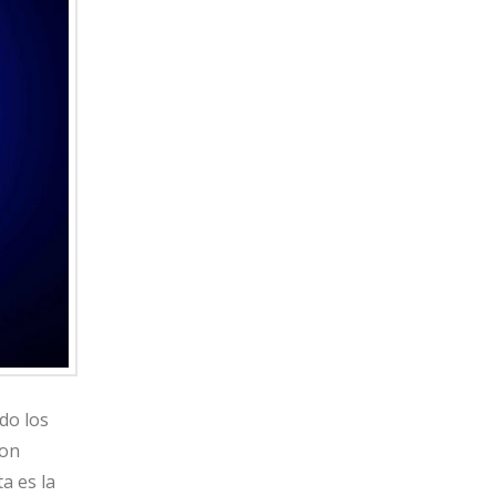
do los
con
a es la