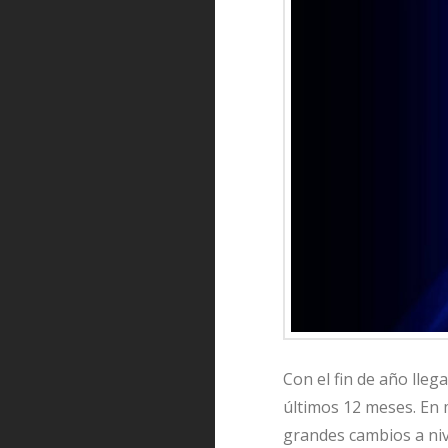
Con el fin de año lle
últimos 12 meses. En m
grandes cambios a nive