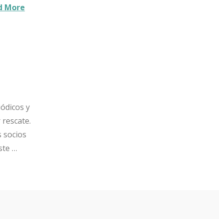
d More
iódicos y
 rescate.
 socios
ste …