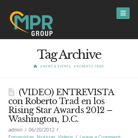
Nav
Tag Archive
HOME
NEWS & EVENTS
ROBERTO TRAD
(VIDEO) ENTREVISTA
con Roberto Trad en los
Rising Star Awards 2012 –
Washington, D.C.
admin
06/20/2012
Entrevistas
,
Noticias
,
Videos
Leave a Comment