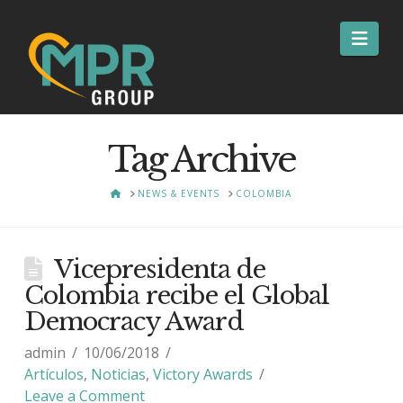
Nav
Tag Archive
HOME
NEWS & EVENTS
COLOMBIA
Vicepresidenta de
Colombia recibe el Global
Democracy Award
admin
10/06/2018
Artículos
,
Noticias
,
Victory Awards
Leave a Comment