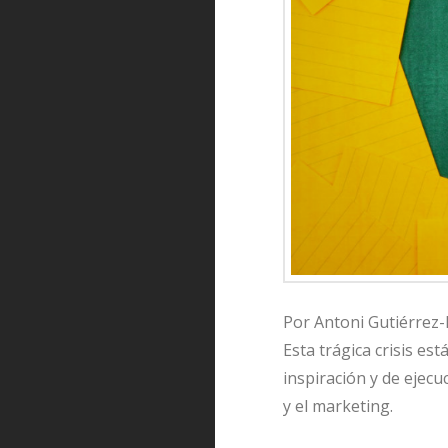
Por Antoni Gutiérrez-R
Esta trágica crisis e
inspiración y de ejecu
y el marketing.