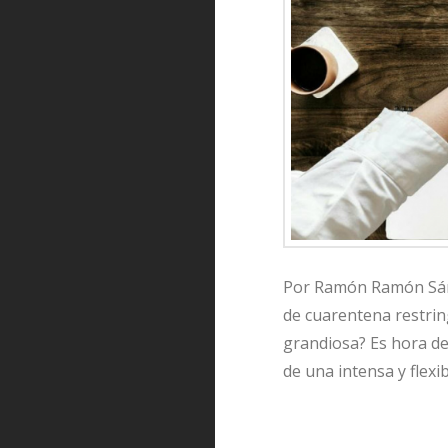
Por Ramón Ramón Sánch
de cuarentena restrin
grandiosa? Es hora de
de una intensa y flex