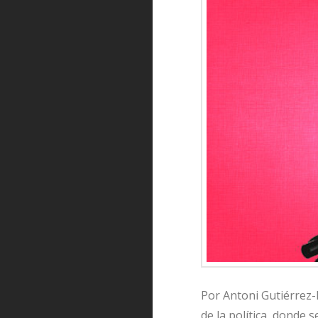
Por Antoni Gutiérrez
de la política, donde 