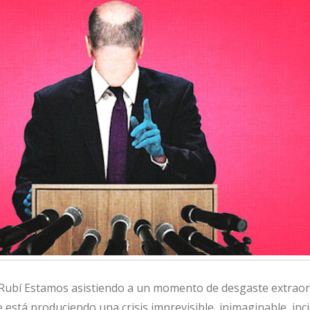
-Rubí Estamos asistiendo a un momento de desgaste extraor
se está produciendo una crisis imprevisible, inimaginable, inci