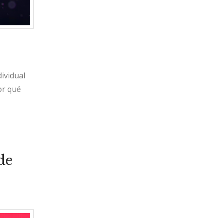
dividual
or qué
de