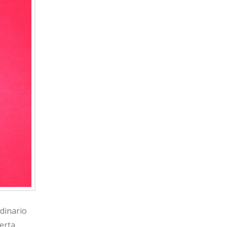
dinario
erta,