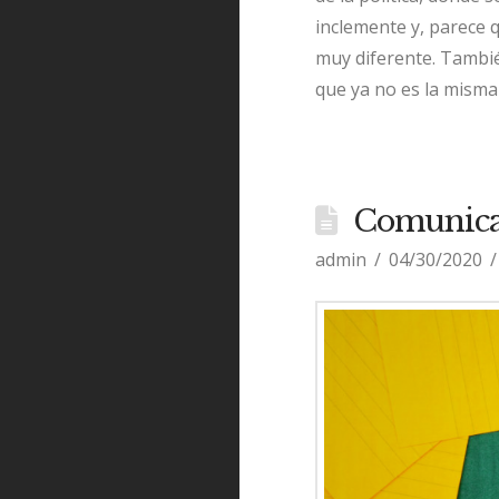
inclemente y, parece q
muy diferente. Tambié
que ya no es la mism
Comunicac
admin
04/30/2020