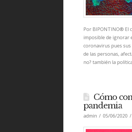
Por BIPONTINO® El con
imposible de ignorar 
coronavirus pues sus e
de las personas, afect
no? también la polític
Cómo comu
pandemia
admin
05/06/2020