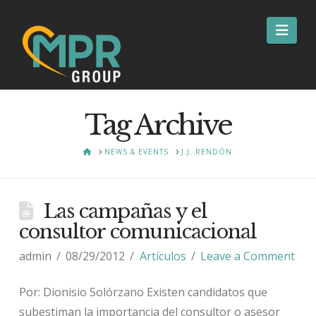
Nav
Tag Archive
HOME
NEWS & EVENTS
J.J. RENDÓN
Las campañas y el
consultor comunicacional
admin
08/29/2012
Artículos
Leave a Comment
Por: Dionisio Solórzano Existen candidatos que
subestiman la importancia del consultor o asesor