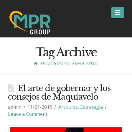
Nav
Tag Archive
HOME
NEWS & EVENTS
MAQUIAVELO
El arte de gobernar y los
consejos de Maquiavelo
admin
11/21/2016
Artículos
,
Estrategia
Leave a Comment