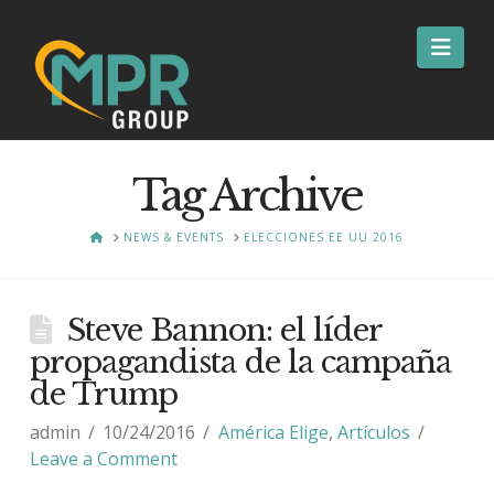
Nav
Tag Archive
HOME
NEWS & EVENTS
ELECCIONES EE UU 2016
Steve Bannon: el líder
propagandista de la campaña
de Trump
admin
10/24/2016
América Elige
,
Artículos
Leave a Comment