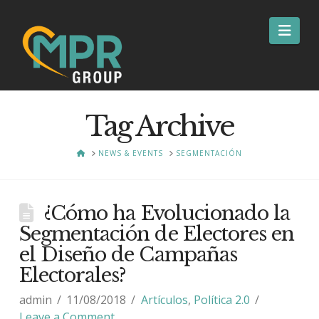
Nav
Tag Archive
HOME
NEWS & EVENTS
SEGMENTACIÓN
¿Cómo ha Evolucionado la
Segmentación de Electores en
el Diseño de Campañas
Electorales?
admin
11/08/2018
Artículos
,
Política 2.0
Leave a Comment