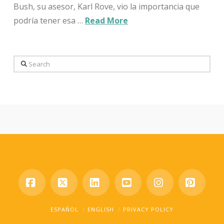
Bush, su asesor, Karl Rove, vio la importancia que
podría tener esa …
Read More
Search
Facebook
X
LinkedIn
YouTube
Instagram
Pinter
ESPAÑOL
ENGLISH
PRIVACY POLICY