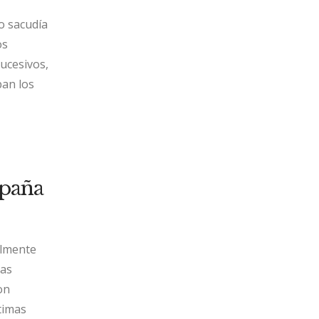
to sacudía
os
sucesivos,
ban los
mpaña
almente
las
on
timas