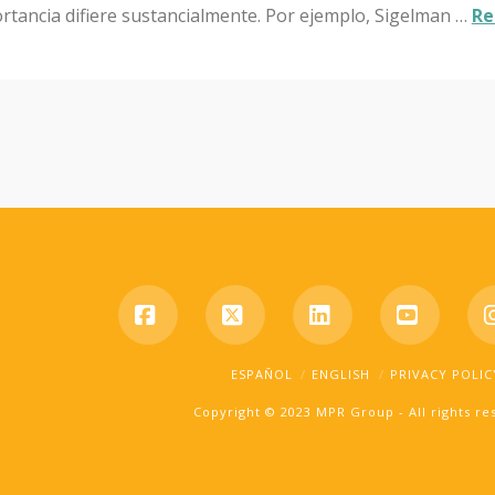
rtancia difiere sustancialmente. Por ejemplo, Sigelman …
Re
Facebook
X
LinkedIn
YouTub
ESPAÑOL
ENGLISH
PRIVACY POLIC
Copyright © 2023 MPR Group - All rights r