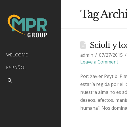
Tag Arch
Scioli y l
admin
07/27/2015
WELCOME
Leave a Comment
ESPAÑOL
Por: Xavier Peytibi Pl
estaría regida por el 
nuestra alma no es sól
deseos, afectos, maní
humana”. Nos domina