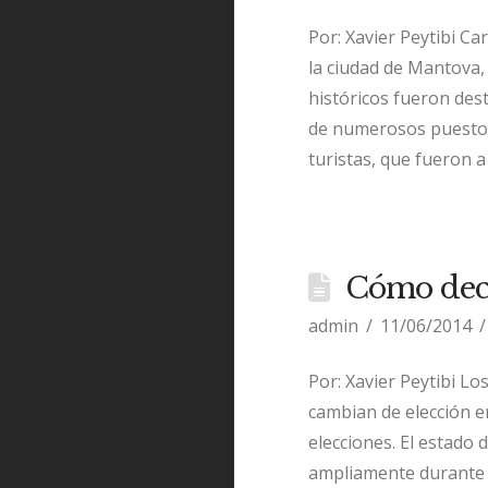
Por: Xavier Peytibi Ca
la ciudad de Mantova,
históricos fueron dest
de numerosos puestos 
turistas, que fueron 
Cómo deci
admin
11/06/2014
Por: Xavier Peytibi L
cambian de elección e
elecciones. El estado 
ampliamente durante t