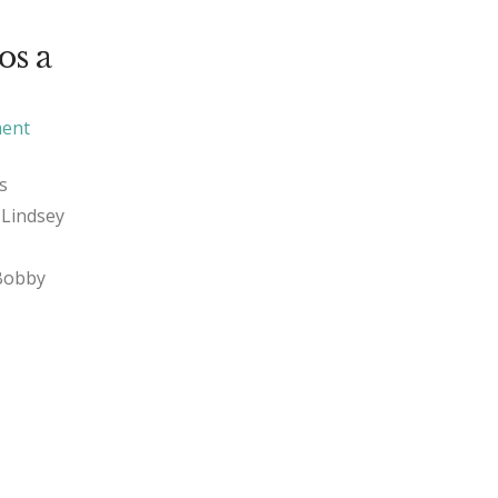
os a
ment
s
 Lindsey
 Bobby