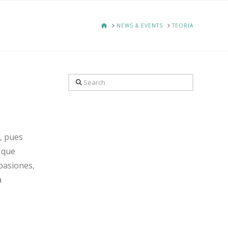
HOME
NEWS & EVENTS
TEORIA
Search
o, pues
í que
 pasiones,
a