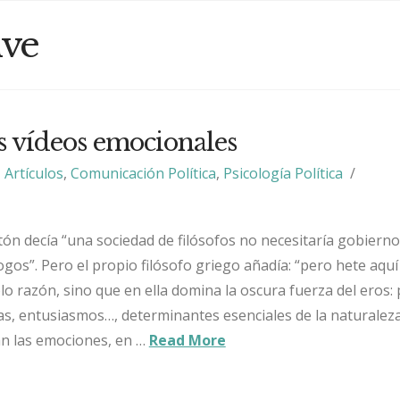
ive
os vídeos emocionales
Artículos
,
Comunicación Política
,
Psicología Política
atón decía “una sociedad de filósofos no necesitaría gobiern
logos”. Pero el propio filósofo griego añadía: “pero hete aqu
o razón, sino que en ella domina la oscura fuerza del eros:
as, entusiasmos…, determinantes esenciales de la naturalez
n las emociones, en …
Read More