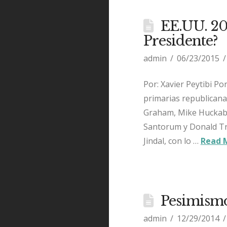
EE.UU. 20
Presidente?
admin
06/23/2015
Por: Xavier Peytibi Po
primarias republicanas
Graham, Mike Huckabee
Santorum y Donald Tr
Jindal, con lo …
Read 
Pesimism
admin
12/29/2014