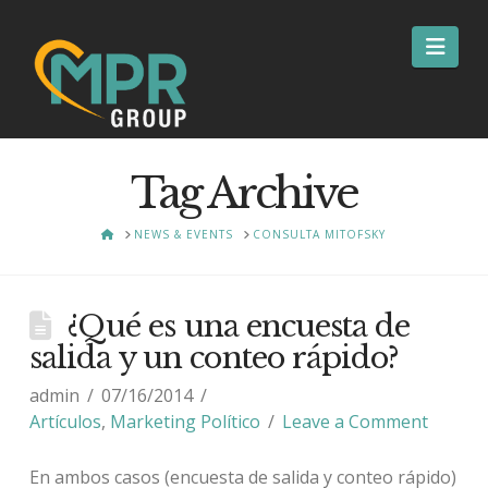
Nav
Tag Archive
HOME
NEWS & EVENTS
CONSULTA MITOFSKY
¿Qué es una encuesta de
salida y un conteo rápido?
admin
07/16/2014
Artículos
,
Marketing Político
Leave a Comment
En ambos casos (encuesta de salida y conteo rápido)