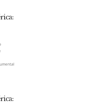
ica:
e
e
cumental
ica: