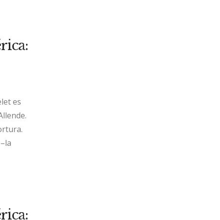
ica:
let es
Allende.
ortura.
–la
ica: