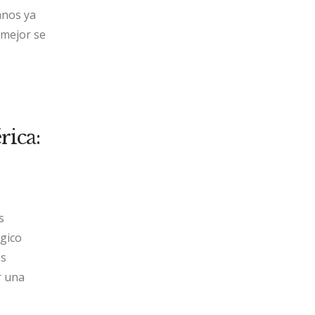
anos ya
 mejor se
ica:
s
rgico
us
r una