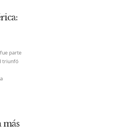
ica:
 fue parte
l triunfó
la
a más