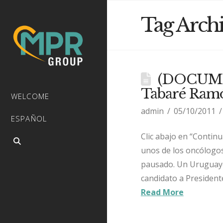
Tag Arch
(DOCUMEN
Tabaré Ramó
WELCOME
admin
05/10/2011
ESPAÑOL
Clic abajo en “Contin
unos de los oncólogo
pausado. Un Uruguayo 
candidato a Presidente
Read More