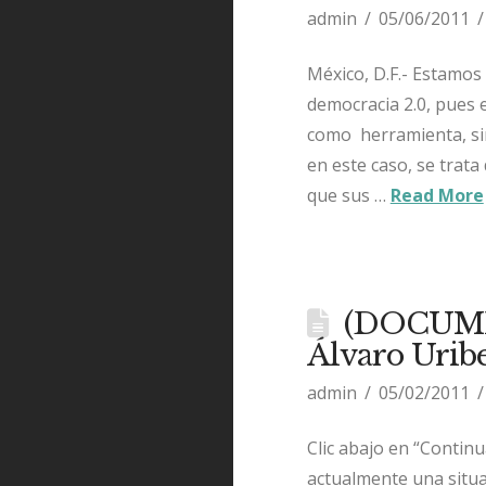
admin
05/06/2011
México, D.F.- Estamos 
democracia 2.0, pues e
como herramienta, si
en este caso, se trata
que sus …
Read More
(DOCUMEN
Álvaro Urib
admin
05/02/2011
Clic abajo en “Contin
actualmente una situac