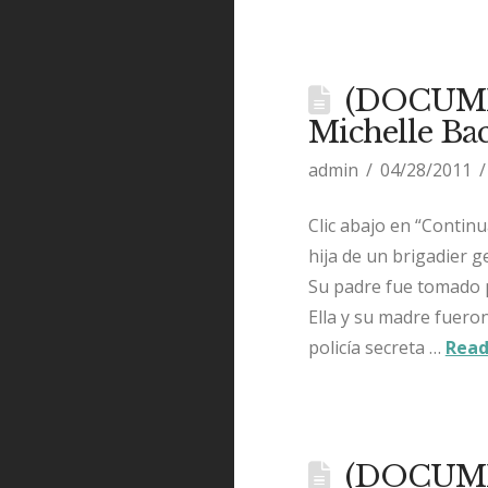
(DOCUMEN
Michelle Bac
admin
04/28/2011
Clic abajo en “Contin
hija de un brigadier g
Su padre fue tomado p
Ella y su madre fuero
policía secreta …
Read
(DOCUMEN