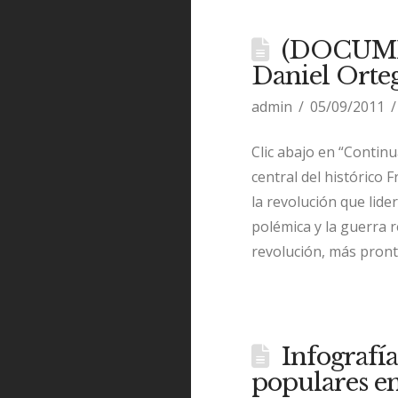
(DOCUMEN
Daniel Orte
admin
05/09/2011
Clic abajo en “Contin
central del histórico 
la revolución que lide
polémica y la guerra r
revolución, más pron
Infografí
populares en