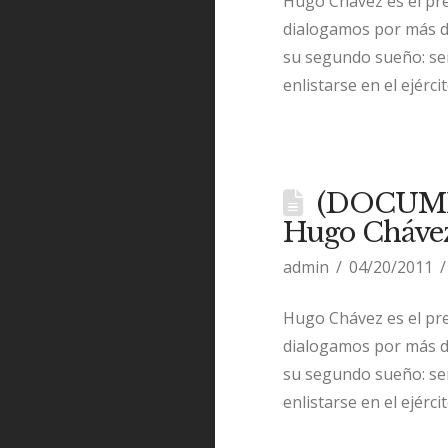
Hugo Chávez es el pre
dialogamos por más de
su segundo sueño: ser
enlistarse en el ejérci
(DOCUMEN
Hugo Chávez 
admin
04/20/2011
Hugo Chávez es el pre
dialogamos por más de
su segundo sueño: ser
enlistarse en el ejérci