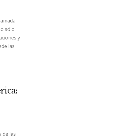
llamada
no sólo
aciones y
sde las
ica:
a de las