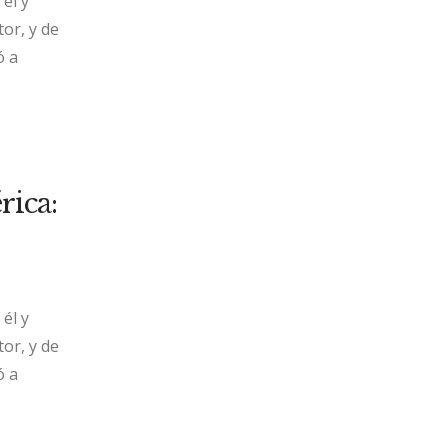
él y
or, y de
ó a
ica:
él y
or, y de
ó a