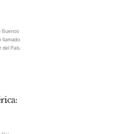
de Buenos
o llamado
 del País.
ica: