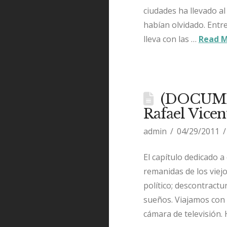
ciudades ha llevado al
habían olvidado. Entr
lleva con las …
Read 
(DOCUMEN
Rafael Vice
admin
04/29/2011
El capítulo dedicado a
remanidas de los viej
político; descontractu
sueños. Viajamos con 
cámara de televisión.