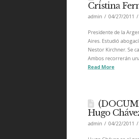
Cristina Fer
admin
04/27/2011
Presidente de la Argen
Aires. Estudió abogac
Nestor Kirchner. Se ca
Ambos recorrerán una v
Read More
(DOCUMEN
Hugo Chávez 
admin
04/22/2011