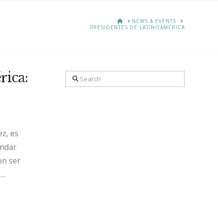
HOME
NEWS & EVENTS
PRESIDENTES DE LATINOAMÉRICA
ica:
Search
z, es
andar
on ser
 …