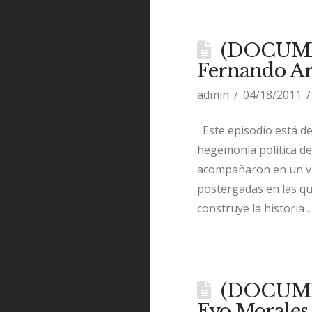
(DOCUMEN
Fernando A
admin
04/18/2011
Este episodio está d
hegemonía política de
acompañaron en un via
postergadas en las qu
construye la historia
(DOCUMEN
Evo Morales