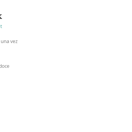
k
t
 una vez
 doce