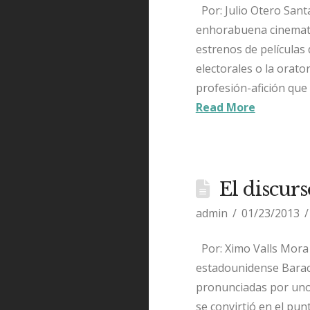
Por: Julio Otero Sant
enhorabuena cinemat
estrenos de películas
electorales o la orato
profesión-afición que
Read More
El discur
admin
01/23/2013
Por: Ximo Valls Mora 
estadounidense Barack
pronunciadas por uno
se convirtió en el pun