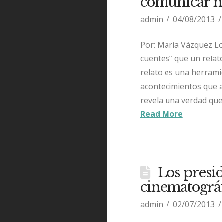
comunicar nu
admin
04/08/2013
Por: María Vázquez Lo
cuentes” que un relat
relato es una herrami
acontecimientos que a
revela una verdad que
Read More
Los presi
cinematográ
admin
02/07/2013