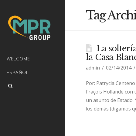
Tag Arch
La solterí
la Casa Blan
WELCOME
admin
02/14/2014
ESPAÑOL
Por: Patrycia Centeno 
Fraçois Hollande con u
un asunto de Estado. Y
los demás (digamos q