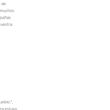
s de
 muchos
mpañas
nuestra
eblo.”,
bra estuvo