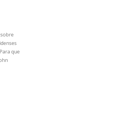
 sobre
nidenses
 Para que
John