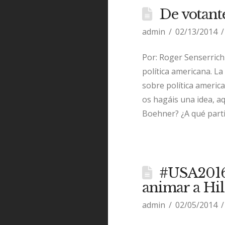
De votante
admin
02/13/2014
Por: Roger Senserric
política americana. L
sobre política americ
os hagáis una idea, a
Boehner? ¿A qué part
#USA2016:
animar a Hil
admin
02/05/2014