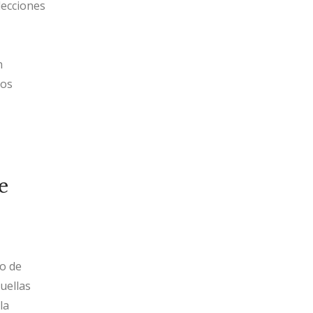
lecciones
n
dos
e
lo de
uellas
la