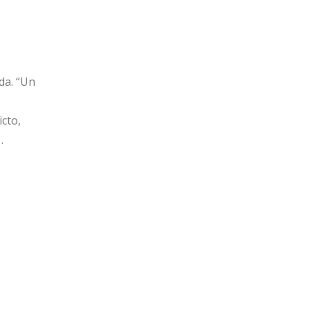
da. “Un
cto,
…