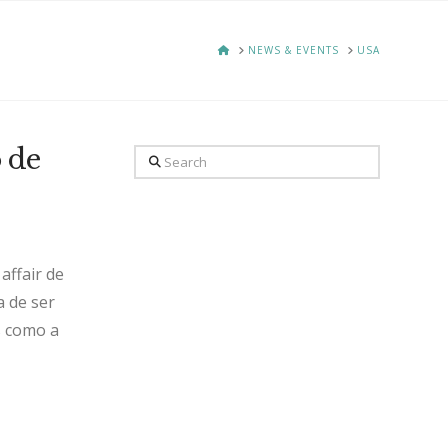
HOME
NEWS & EVENTS
USA
o de
Search
affair de
a de ser
s como a