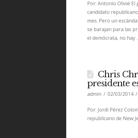
Por: Antonio Olivié El
candidato republicano
mes. Pero un escándal
se barajan para las pr
el demócrata, no hay
Chris Chri
presidente e
admin
02/03/2014
Por: Jordi Pérez Colo
republicano de New Jer