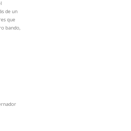
l
ás de un
res que
tro bando,
bernador