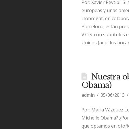
Por: Xavier Peytibi Si
europeas y unas americ
Llobregat, en colabor
Barcelona, están pres
V.O.S. con subtítulos 
Unidos (aquí los horar
Nuestra ob
Obama)
admin
05/06/2013
Por: María Vázquez Lo
Michelle Obama? ¿Por 
que optamos en otoño